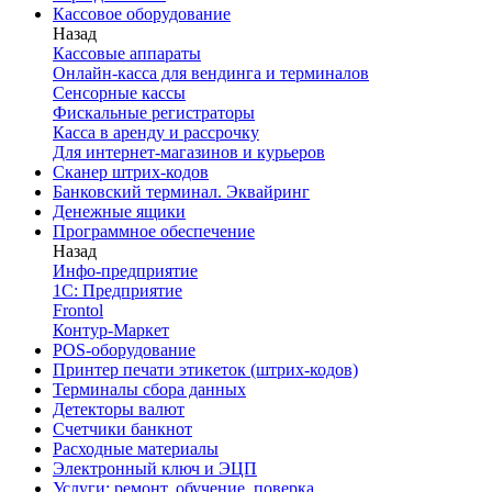
Кассовое оборудование
Назад
Кассовые аппараты
Онлайн-касса для вендинга и терминалов
Сенсорные кассы
Фискальные регистраторы
Касса в аренду и рассрочку
Для интернет-магазинов и курьеров
Сканер штрих-кодов
Банковский терминал. Эквайринг
Денежные ящики
Программное обеспечение
Назад
Инфо-предприятие
1С: Предприятие
Frontol
Контур-Маркет
POS-оборудование
Принтер печати этикеток (штрих-кодов)
Терминалы сбора данных
Детекторы валют
Счетчики банкнот
Расходные материалы
Электронный ключ и ЭЦП
Услуги: ремонт, обучение, поверка