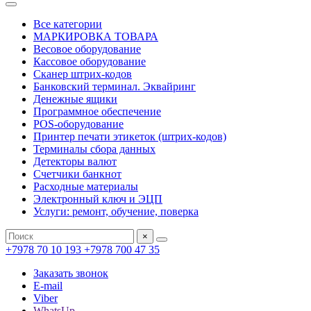
Все категории
МАРКИРОВКА ТОВАРА
Весовое оборудование
Кассовое оборудование
Сканер штрих-кодов
Банковский терминал. Эквайринг
Денежные ящики
Программное обеспечение
POS-оборудование
Принтер печати этикеток (штрих-кодов)
Терминалы сбора данных
Детекторы валют
Счетчики банкнот
Расходные материалы
Электронный ключ и ЭЦП
Услуги: ремонт, обучение, поверка
×
+7978 70 10 193
+7978 700 47 35
Заказать звонок
E-mail
Viber
WhatsUp