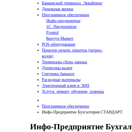
Банковский терминал. Эквайринг
Денежные ящики
Программное обеспечение
Инфо-предприятие
1С: Предприятие
Frontol
Контур-Маркет
POS-оборудование
Принтер печати этикеток (штрих-
кодов)
Терминалы сбора данных
Детекторы валют
Счетчики банкнот
Расходные материалы
Электронный ключ и ЭЦП
Услуги: ремонт, обучение, поверка
Программное обеспечение
Инфо-Предприятие Бухгалтерия СТАНДАРТ
Инфо-Предприятие Бухга