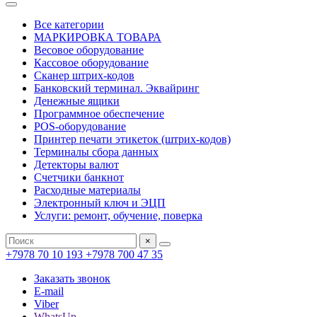
Все категории
МАРКИРОВКА ТОВАРА
Весовое оборудование
Кассовое оборудование
Сканер штрих-кодов
Банковский терминал. Эквайринг
Денежные ящики
Программное обеспечение
POS-оборудование
Принтер печати этикеток (штрих-кодов)
Терминалы сбора данных
Детекторы валют
Счетчики банкнот
Расходные материалы
Электронный ключ и ЭЦП
Услуги: ремонт, обучение, поверка
×
+7978 70 10 193
+7978 700 47 35
Заказать звонок
E-mail
Viber
WhatsUp