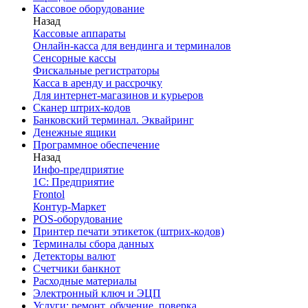
Кассовое оборудование
Назад
Кассовые аппараты
Онлайн-касса для вендинга и терминалов
Сенсорные кассы
Фискальные регистраторы
Касса в аренду и рассрочку
Для интернет-магазинов и курьеров
Сканер штрих-кодов
Банковский терминал. Эквайринг
Денежные ящики
Программное обеспечение
Назад
Инфо-предприятие
1С: Предприятие
Frontol
Контур-Маркет
POS-оборудование
Принтер печати этикеток (штрих-кодов)
Терминалы сбора данных
Детекторы валют
Счетчики банкнот
Расходные материалы
Электронный ключ и ЭЦП
Услуги: ремонт, обучение, поверка