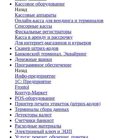
Кассовое оборудование
Назад
Кассовые аппараты
Онлайн-касса для вендинга и терминалов
Сенсорные кассы
Фискальные регистраторы
Касса в аренду и рассрочку
Для интернет-магазинов и курьеров
Сканер штрих-кодов
Банковский терминал. Эквайринг
Денежные ящики
Программное обеспечение
Назад
Инфо-предприятие
1С: Предприятие
Frontol
Контур-Маркет
POS-оборудование
Принтер печати этикеток (штрих-кодов)
Терминалы сбора данных
Детекторы валют
Счетчики банкнот
Расходные материалы
Электронный ключ и ЭЦП
Услуги: ремонт, обучение, поверка