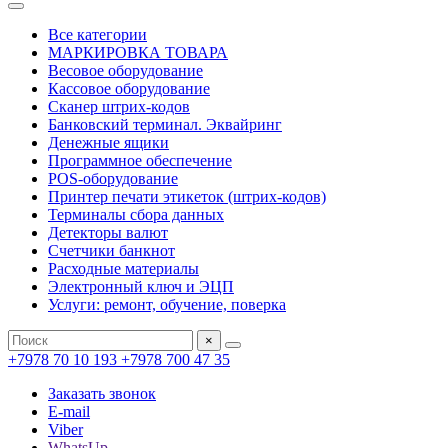
Все категории
МАРКИРОВКА ТОВАРА
Весовое оборудование
Кассовое оборудование
Сканер штрих-кодов
Банковский терминал. Эквайринг
Денежные ящики
Программное обеспечение
POS-оборудование
Принтер печати этикеток (штрих-кодов)
Терминалы сбора данных
Детекторы валют
Счетчики банкнот
Расходные материалы
Электронный ключ и ЭЦП
Услуги: ремонт, обучение, поверка
×
+7978 70 10 193
+7978 700 47 35
Заказать звонок
E-mail
Viber
WhatsUp