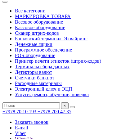
Все категории
МАРКИРОВКА ТОВАРА
Весовое оборудование
Кассовое оборудование
Сканер штрих-кодов
Банковский терминал. Эквайринг
Денежные ящики
Программное обеспечение
POS-оборудование
Принтер печати этикеток (штрих-кодов)
Терминалы сбора данных
Детекторы валют
Счетчики банкнот
Расходные материалы
Электронный ключ и ЭЦП
Услуги: ремонт, обучение, поверка
×
+7978 70 10 193
+7978 700 47 35
Заказать звонок
E-mail
Viber
WhatsUp