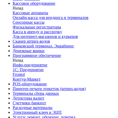
Кассовое оборудование
Назад
Кассовые аппараты
Онлайн-касса для вендинга и терминалов
Сенсорные кассы
Фискальные регистраторы
Касса в аренду и рассрочку
Для интернет-магазинов и курьеров
Сканер штрих-кодов
Банковский терминал. Эквайринг
Денежные ящики
Программное обеспечение
Назад
Инфо-предприятие
1С: Предприятие
Frontol
Контур-Маркет
POS-оборудование
Принтер печати этикеток (штрих-кодов)
Терминалы сбора данных
Детекторы валют
Счетчики банкнот
Расходные материалы
Электронный ключ и ЭЦП
Услуги: ремонт, обучение, поверка