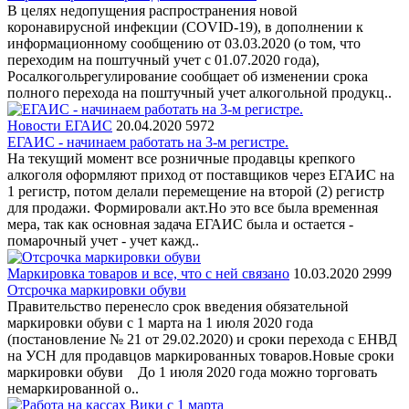
В целях недопущения распространения новой
коронавирусной инфекции (COVID-19), в дополнении к
информационному сообщению от 03.03.2020 (о том, что
переходим на поштучный учет с 01.07.2020 года),
Росалкогольрегулирование сообщает об изменении срока
полного перехода на поштучный учет алкогольной продукц..
Новости ЕГАИС
20.04.2020
5972
ЕГАИС - начинаем работать на 3-м регистре.
На текущий момент все розничные продавцы крепкого
алкоголя оформляют приход от поставщиков через ЕГАИС на
1 регистр, потом делали перемещение на второй (2) регистр
для продажи. Формировали акт.Но это все была временная
мера, так как основная задача ЕГАИС была и остается -
помарочный учет - учет кажд..
Маркировка товаров и все, что с ней связано
10.03.2020
2999
Отсрочка маркировки обуви
Правительство перенесло срок введения обязательной
маркировки обуви с 1 марта на 1 июля 2020 года
(постановление № 21 от 29.02.2020) и сроки перехода с ЕНВД
на УСН для продавцов маркированных товаров.Новые сроки
маркировки обуви До 1 июля 2020 года можно торговать
немаркированной о..