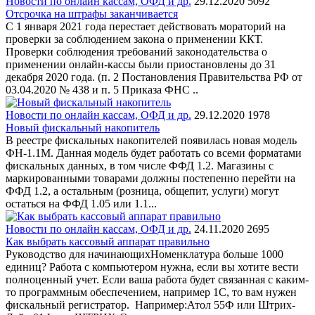
Новости по онлайн кассам, ОФД и др.
29.12.2020
5092
Отсрочка на штрафы заканчивается
С 1 января 2021 года перестает действовать мораторий на
проверки за соблюдением закона о применении ККТ.
Проверки соблюдения требований законодательства о
применении онлайн-кассы были приостановлены до 31
декабря 2020 года. (п. 2 Постановления Правительства РФ от
03.04.2020 № 438 и п. 5 Приказа ФНС ..
Новости по онлайн кассам, ОФД и др.
29.12.2020
1978
Новый фискальный накопитель
В реестре фискальных накопителей появилась новая модель
ФН-1.1М. Данная модель будет работать со всеми форматами
фискальных данных, в том числе ФФД 1.2. Магазины с
маркированными товарами должны постепенно перейти на
ФФД 1.2, а остальным (розница, общепит, услуги) могут
остаться на ФФД 1.05 или 1.1...
Новости по онлайн кассам, ОФД и др.
24.11.2020
2695
Как выбрать кассовый аппарат правильно
Руководство для начинающихНоменклатура больше 1000
единиц? Работа с компьютером нужна, если вы хотите вести
полноценный учет. Если ваша работа будет связанная с каким-
то программным обеспечением, например 1С, то вам нужен
фискальный регистратор. Например:Атол 55Ф или Штрих-