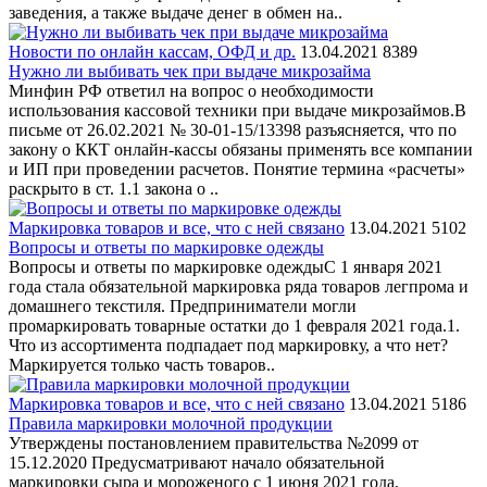
заведения, а также выдаче денег в обмен на..
Новости по онлайн кассам, ОФД и др.
13.04.2021
8389
Нужно ли выбивать чек при выдаче микрозайма
Минфин РФ ответил на вопрос о необходимости
использования кассовой техники при выдаче микрозаймов.В
письме от 26.02.2021 № 30-01-15/13398 разъясняется, что по
закону о ККТ онлайн-кассы обязаны применять все компании
и ИП при проведении расчетов. Понятие термина «расчеты»
раскрыто в ст. 1.1 закона о ..
Маркировка товаров и все, что с ней связано
13.04.2021
5102
Вопросы и ответы по маркировке одежды
Вопросы и ответы по маркировке одеждыС 1 января 2021
года стала обязательной маркировка ряда товаров легпрома и
домашнего текстиля. Предприниматели могли
промаркировать товарные остатки до 1 февраля 2021 года.1.
Что из ассортимента подпадает под маркировку, а что нет?
Маркируется только часть товаров..
Маркировка товаров и все, что с ней связано
13.04.2021
5186
Правила маркировки молочной продукции
Утверждены постановлением правительства №2099 от
15.12.2020 Предусматривают начало обязательной
маркировки сыра и мороженого с 1 июня 2021 года,