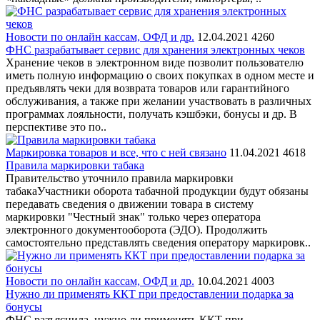
Новости по онлайн кассам, ОФД и др.
12.04.2021
4260
ФНС разрабатывает сервис для хранения электронных чеков
Хранение чеков в электронном виде позволит пользователю
иметь полную информацию о своих покупках в одном месте и
предъявлять чеки для возврата товаров или гарантийного
обслуживания, а также при желании участвовать в различных
программах лояльности, получать кэшбэки, бонусы и др. В
перспективе это по..
Маркировка товаров и все, что с ней связано
11.04.2021
4618
Правила маркировки табака
Правительство уточнило правила маркировки
табакаУчастники оборота табачной продукции будут обязаны
передавать сведения о движении товара в систему
маркировки "Честный знак" только через оператора
электронного документооборота (ЭДО). Продолжить
самостоятельно представлять сведения оператору маркировк..
Новости по онлайн кассам, ОФД и др.
10.04.2021
4003
Нужно ли применять ККТ при предоставлении подарка за
бонусы
ФНС разъяснила, нужно ли применять ККТ при