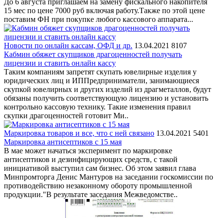
До 6 августа приглашаем на замену фискального накопителя
15 мес по цене 7000 руб включая работу.Также по этой цене
поставим ФН при покупке любого кассового аппарата. ..
Новости по онлайн кассам, ОФД и др.
13.04.2021
8107
Кабмин обяжет скупщиков драгоценностей получать
лицензии и ставить онлайн кассу
Таким компаниям запретят скупать ювелирные изделия у
юридических лиц и ИППредприниматели, занимающиеся
скупкой ювелирных и других изделий из драгметаллов, будут
обязаны получить соответствующую лицензию и установить
контрольно кассовую технику. Такие изменения правил
скупки драгоценностей готовит Ми..
Маркировка товаров и все, что с ней связано
13.04.2021
5401
Маркировка антисептиков с 15 мая
В мае может начаться эксперимент по маркировке
антисептиков и дезинфицирующих средств, с такой
инициативой выступил сам бизнес. Об этом заявил глава
Минпромторга Денис Мантуров на заседании госкомиссии по
противодействию незаконному обороту промышленной
продукции."В результате заседания Межведомстве..