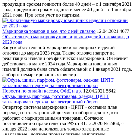
продукции сроком годности более 40 дней – с 1 сентября 2021
года, продукции сроком годности менее 40 дней – с 1 декабря
2021 года. При этом учет по партиям..
Маркировка товаров и все, что с ней связано
12.04.2021
4677
Обязательную маркировку ювелирных изделий отложили до
2023 года
Запуск обязательной маркировки ювелирных изделий
отложен до марта 2023 года. Также отложен запрет на
реализацию изделий без физической маркировки. Он начнет
действовать в марте 2024 года.Маркировка ювелирных
изделий должна была стать обязательной с 1 января 2021 года,
а оборот немаркированных ювелир..
Новости по онлайн кассам, ОФД и др.
12.04.2021
5642
Обувь, шины, парфюм, фототовары, одежда: ЦРПТ
запланировал переход на электронный оборот
Оператор системы маркировки - ЦРПТ - составил план
перехода на электронный документооборот для тех, кто
работает с маркированными товарами. Согласно
постановлению правительства РФ от 31.12.2020 № 2464, с 1
января 2022 года использовать только электронные
«накладные» должны производители, импортеры, ..