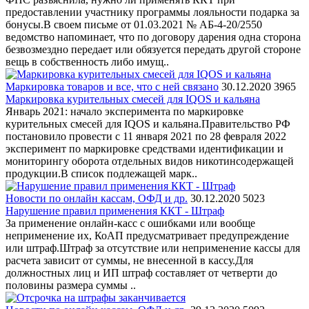
предоставлении участнику программы лояльности подарка за
бонусы.В своем письме от 01.03.2021 № АБ-4-20/2550
ведомство напоминает, что по договору дарения одна сторона
безвозмездно передает или обязуется передать другой стороне
вещь в собственность либо имущ..
Маркировка товаров и все, что с ней связано
30.12.2020
3965
Маркировка курительных смесей для IQOS и кальяна
Январь 2021: начало эксперимента по маркировке
курительных смесей для IQOS и кальяна.Правительство РФ
постановило провести с 11 января 2021 по 28 февраля 2022
эксперимент по маркировке средствами идентификации и
мониторингу оборота отдельных видов никотинсодержащей
продукции.В список подлежащей марк..
Новости по онлайн кассам, ОФД и др.
30.12.2020
5023
Нарушение правил применения ККТ - Штраф
За применение онлайн-касс с ошибками или вообще
неприменение их, КоАП предусматривает предупреждение
или штраф.Штраф за отсутствие или неприменение кассы для
расчета зависит от суммы, не внесенной в кассу.Для
должностных лиц и ИП штраф составляет от четверти до
половины размера суммы ..