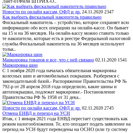
Лайт-01Фили ШТРИХ-O..
Новости по онлайн кассам, ОФД и др.
24.11.2020
2347
Как выбрать фискальный накопитель правильно
Фискальный накопитель – устройство, которое сохраняет всю
информацию обо всех операциях на онлайн-кассе. Он бывает
на 15 и на 36 месяцев. На онлайн-кассу можно ставить только
те накопители, которые есть в реестре Федеральной налоговой
службы.Фискальный накопитель на 36 месяцев используют
тольк..
Маркировка товаров и все, что с ней связано
02.11.2020
1541
Маркировка шин
С 1 ноября 2020 года началась обязательная маркировка
колесных шин и автомобильных покрышек. Разберемся с
законодательной базой.- Распоряжение Правительства РФ №
792-р от 28 апреля 2018 года определило, какие шины и
автопокрышки, подлежат маркировке.- Постановление
Правительства РФ № 1958 от 31 дека..
Новости по онлайн кассам, ОФД и др.
02.11.2020
2745
Отмена ЕНВД и переход на УСН
Итак, с 1 января 2021 года ЕНВД перестает существовать как
режим налогообложения. Те, кто опоздает подать заявление на
переход на УСН будут переведены на ОСНО (или ту систему