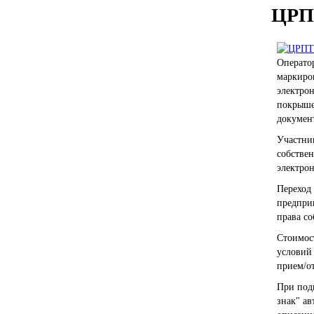
ЦРПТ
Оператор
маркиров
электро
покрыше
докумен
Участни
собствен
электро
Переход
предприн
права со
Стоимост
условий 
прием/от
При под
знак" ав