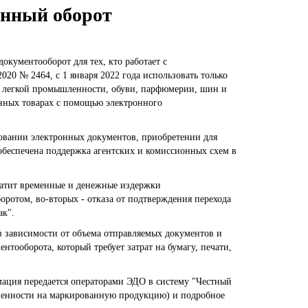
онный оборот
окументооборот для тех, кто работает с
20 № 2464, с 1 января 2022 года использовать только
 легкой промышленности, обуви, парфюмерии, шин и
нных товарах с помощью электронного
ровании электронных документов, приобретении для
обеспечена поддержка агентских и комиссионных схем в
атит временные и денежные издержки
оротом, во-вторых - отказа от подтверждения перехода
ак".
 в зависимости от объема отправляемых документов и
тооборота, который требует затрат на бумагу, печати,
ция передается операторами ЭДО в систему "Честный
ственности на маркированную продукцию) и подробное