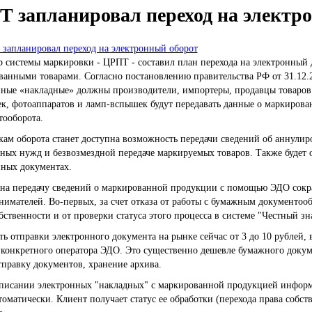
 запланировал переход на электр
 системы маркировки - ЦРПТ - составил план перехода на электронный д
анными товарами. Согласно постановлению правительства РФ от 31.12.20
нные «накладные» должны производители, импортеры, продавцы товаров
к, фотоаппаратов и ламп-вспышек будут передавать данные о маркирова
тооборота.
кам оборота станет доступна возможность передачи сведений об аннули
ных нужд и безвозмездной передаче маркируемых товаров. Также будет 
нных документах.
 на передачу сведений о маркированной продукции с помощью ЭДО сокр
имателей. Во-первых, за счет отказа от работы с бумажным документооб
бственности и от проверки статуса этого процесса в системе "Честный зн
ь отправки электронного документа на рынке сейчас от 3 до 10 рублей,
конкретного оператора ЭДО. Это существенно дешевле бумажного докумен
правку документов, хранение архива.
писании электронных "накладных" с маркированной продукцией информа
томатически. Клиент получает статус ее обработки (перехода права соб