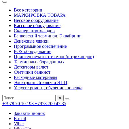
Все категории
МАРКИРОВКА ТОВАРА
Весовое оборудование
Кассовое оборудование
Сканер штрих-кодов
Банковский терминал. Эквайринг
Денежные ящики
Программное обеспечение
POS-оборудование
Принтер печати этикеток (штрих-кодов)
Терминалы сбора данных
Детекторы валют
Счетчики банкнот
Расходные материалы
Электронный ключ и ЭЦП
Услуги: ремонт, обучение, поверка
×
+7978 70 10 193
+7978 700 47 35
Заказать звонок
E-mail
Viber
WhatsUp