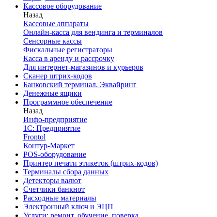
Кассовое оборудование
Назад
Кассовые аппараты
Онлайн-касса для вендинга и терминалов
Сенсорные кассы
Фискальные регистраторы
Касса в аренду и рассрочку
Для интернет-магазинов и курьеров
Сканер штрих-кодов
Банковский терминал. Эквайринг
Денежные ящики
Программное обеспечение
Назад
Инфо-предприятие
1С: Предприятие
Frontol
Контур-Маркет
POS-оборудование
Принтер печати этикеток (штрих-кодов)
Терминалы сбора данных
Детекторы валют
Счетчики банкнот
Расходные материалы
Электронный ключ и ЭЦП
Услуги: ремонт, обучение, поверка