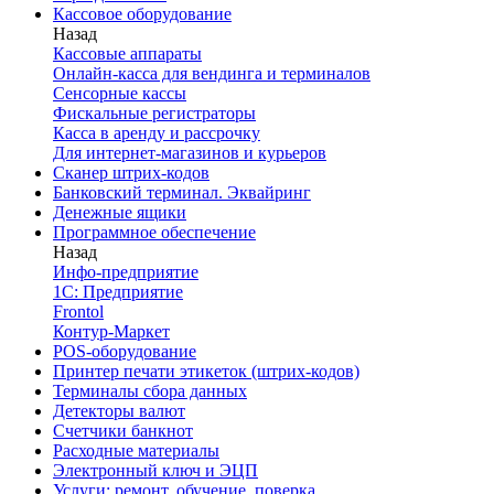
Кассовое оборудование
Назад
Кассовые аппараты
Онлайн-касса для вендинга и терминалов
Сенсорные кассы
Фискальные регистраторы
Касса в аренду и рассрочку
Для интернет-магазинов и курьеров
Сканер штрих-кодов
Банковский терминал. Эквайринг
Денежные ящики
Программное обеспечение
Назад
Инфо-предприятие
1С: Предприятие
Frontol
Контур-Маркет
POS-оборудование
Принтер печати этикеток (штрих-кодов)
Терминалы сбора данных
Детекторы валют
Счетчики банкнот
Расходные материалы
Электронный ключ и ЭЦП
Услуги: ремонт, обучение, поверка