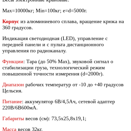
Мах=10000кг; Min=100кг; e=d=5000г.
Корпус
из алюминиевого сплава, вращение крюка на
360 градусов.
Индикация светодиодная (LED), управление с
передней панели и с пульта дистанционного
управления по радиоканалу.
Функции
: Тара (до 50% Мах), звуковой сигнал о
стабилизации груза, технологический режим
повышенной точности измерения (d=2000г).
Диапазон
рабочих температур от -10 до +40 градусов
Цельсия.
Питание
: аккумулятор 6В/4,5Ач, сетевой адаптер
220В/6В600мА.
Габариты
весов (см): 73,5х25,8х19,1;
Масса
весов 32кг.