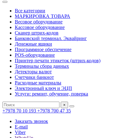
Все категории
МАРКИРОВКА ТОВАРА
Весовое оборудование
Кассовое оборудование
Сканер штрих-кодов
Банковский терминал. Эквайринг
Денежные ящики
Программное обеспечение
POS-оборудование
Принтер печати этикеток (штрих-кодов)
Терминалы сбора данных
Детекторы валют
Счетчики банкнот
Расходные материалы
Электронный ключ и ЭЦП
Услуги: ремонт, обучение, поверка
×
+7978 70 10 193
+7978 700 47 35
Заказать звонок
E-mail
Viber
WhatsUp