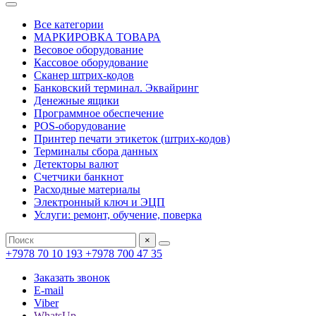
Все категории
МАРКИРОВКА ТОВАРА
Весовое оборудование
Кассовое оборудование
Сканер штрих-кодов
Банковский терминал. Эквайринг
Денежные ящики
Программное обеспечение
POS-оборудование
Принтер печати этикеток (штрих-кодов)
Терминалы сбора данных
Детекторы валют
Счетчики банкнот
Расходные материалы
Электронный ключ и ЭЦП
Услуги: ремонт, обучение, поверка
×
+7978 70 10 193
+7978 700 47 35
Заказать звонок
E-mail
Viber
WhatsUp