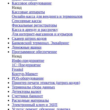
Кассовое оборудование
Назад
Кассовые аппараты
Онлайн-касса для вендинга и терминалов
Сенсорные кассы
Фискальные регистраторы
Касса в аренду и рассрочку
Для интернет-магазинов и курьеров
Сканер штрих-кодов
Банковский терминал. Эквайринг
Денежные ящики
Программное обеспечение
Назад
Инфо-предприятие
1С: Предприятие
Frontol
Контур-Маркет
POS-оборудование
Принтер печати этикеток (штрих-кодов)
Терминалы сбора данных
Детекторы валют
Счетчики банкнот
Расходные материалы
Электронный ключ и ЭЦП
Услуги: ремонт, обучение, поверка