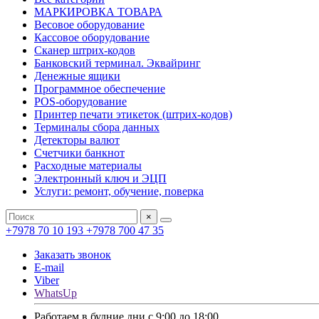
МАРКИРОВКА ТОВАРА
Весовое оборудование
Кассовое оборудование
Сканер штрих-кодов
Банковский терминал. Эквайринг
Денежные ящики
Программное обеспечение
POS-оборудование
Принтер печати этикеток (штрих-кодов)
Терминалы сбора данных
Детекторы валют
Счетчики банкнот
Расходные материалы
Электронный ключ и ЭЦП
Услуги: ремонт, обучение, поверка
×
+7978 70 10 193
+7978 700 47 35
Заказать звонок
E-mail
Viber
WhatsUp
Работаем в будние дни с 9:00 до 18:00