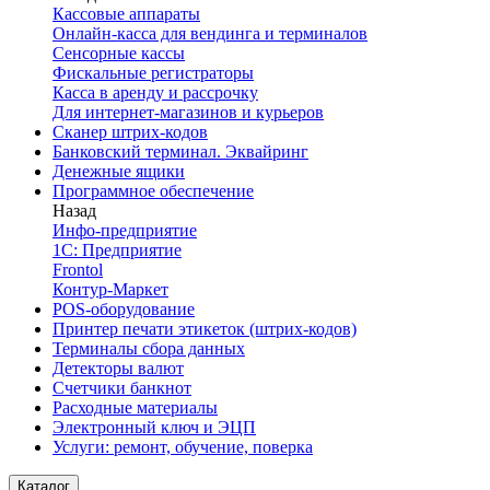
Кассовые аппараты
Онлайн-касса для вендинга и терминалов
Сенсорные кассы
Фискальные регистраторы
Касса в аренду и рассрочку
Для интернет-магазинов и курьеров
Сканер штрих-кодов
Банковский терминал. Эквайринг
Денежные ящики
Программное обеспечение
Назад
Инфо-предприятие
1С: Предприятие
Frontol
Контур-Маркет
POS-оборудование
Принтер печати этикеток (штрих-кодов)
Терминалы сбора данных
Детекторы валют
Счетчики банкнот
Расходные материалы
Электронный ключ и ЭЦП
Услуги: ремонт, обучение, поверка
Каталог